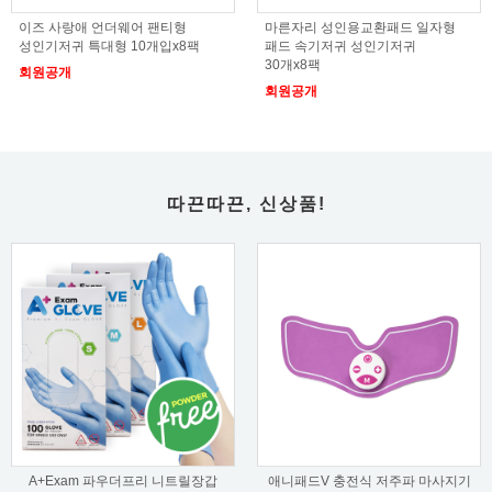
이즈 사랑애 언더웨어 팬티형
마른자리 성인용교환패드 일자형
성인기저귀 특대형 10개입x8팩
패드 속기저귀 성인기저귀
30개x8팩
회원공개
회원공개
따끈따끈, 신상품!
A+Exam 파우더프리 니트릴장갑
애니패드V 충전식 저주파 마사지기