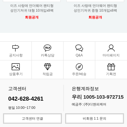
이즈 사랑애 언더웨어 팬티형
이즈 사랑애 언더웨어 팬티형
성인기저귀 대형 10개입x8팩
성인기저귀 중형 10개입x8팩
회원공개
회원공개
공지사항
카톡상담
Q&A
마이페이지
상품후기
적립금
주문/배송
기획전
고객센터
은행계좌정보
우리 1005-103-972715
042-628-4261
예금주: (주)디앤피케어
평일 10:00~17:00
고객센터 연결
비회원 1:1 문의