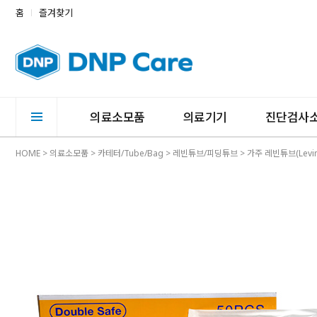
홈
즐겨찾기
의료소모품
의료기기
진단검사
HOME
>
의료소모품
>
카테터/Tube/Bag
>
레빈튜브/피딩튜브
> 가주 레빈튜브(Levin