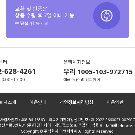
교환 및 반품은
상품 수령 후 7일 이내 가능
*반품불가항목 제외
센터
은행계좌정보
2-628-4261
우리 1005-103-972715
10:00~17:00
예금주: (주)디앤피케어
회사소개
이용안내
개인정보처리방침
이용약관
자번호 : 408-86-16563 의료기기판매업신고번호 : 제 2022-3660023-00290 
봉산북로8번길31 (주)디앤피케어 개인정보 보호 책임자 : 박윤성 E-mail :
dnpcare
Copyright © 주식회사 디앤피케어 All Rights Reserved.