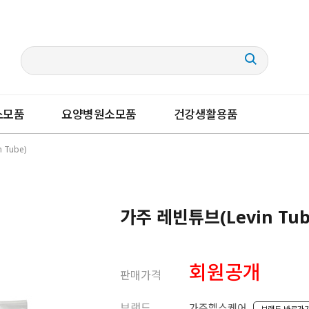
소모품
요양병원소모품
건강생활용품
 Tube)
가주 레빈튜브(Levin Tub
회원공개
판매가격
브랜드
가주헬스케어
브랜드 바로가