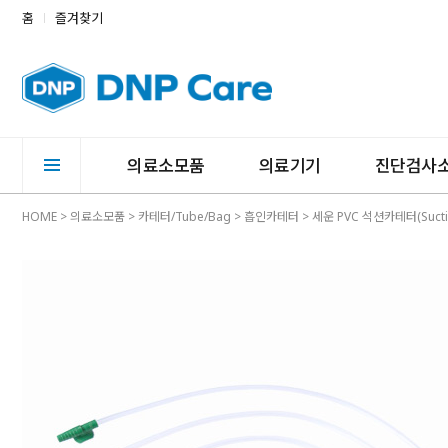
홈
즐겨찾기
의료소모품
의료기기
진단검사
HOME
>
의료소모품
>
카테터/Tube/Bag
>
흡인카테터
> 세운 PVC 석션카테터(Suctio