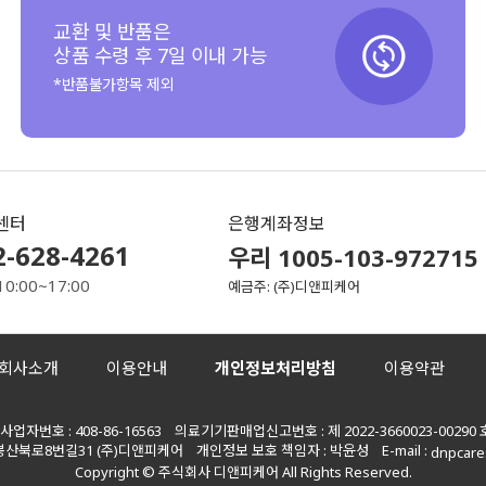
교환 및 반품은
상품 수령 후 7일 이내 가능
*반품불가항목 제외
센터
은행계좌정보
2-628-4261
우리 1005-103-972715
10:00~17:00
예금주: (주)디앤피케어
회사소개
이용안내
개인정보처리방침
이용약관
자번호 : 408-86-16563 의료기기판매업신고번호 : 제 2022-3660023-00290 
봉산북로8번길31 (주)디앤피케어 개인정보 보호 책임자 : 박윤성 E-mail :
dnpcare
Copyright © 주식회사 디앤피케어 All Rights Reserved.