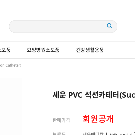
소모품
요양병원소모품
건강생활용품
n Catheter)
세운 PVC 석션카테터(Sucti
회원공개
판매가격
브랜드
세운메디칼
브랜드 바로가기