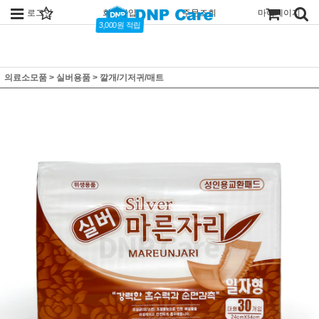
로그인
회원가입
주문조회
마이페이지
3,000원 적립
의료소모품
>
실버용품
>
깔개/기저귀/매트