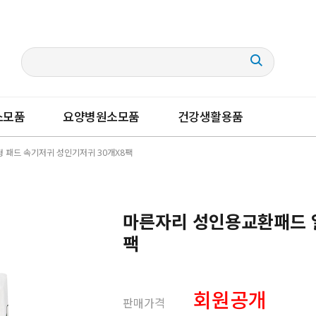
소모품
요양병원소모품
건강생활용품
 패드 속기저귀 성인기저귀 30개x8팩
마른자리 성인용교환패드 일
팩
회원공개
판매가격