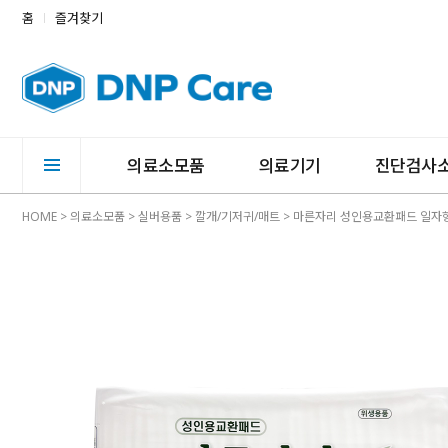
홈
즐겨찾기
의료소모품
의료기기
진단검사
HOME
>
의료소모품
>
실버용품
>
깔개/기저귀/매트
> 마른자리 성인용교환패드 일자형