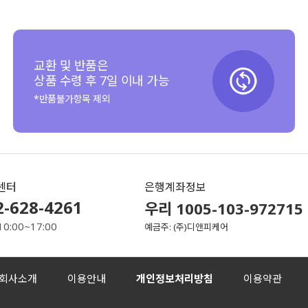
교환 및 반품은
상품 수령 후 7일 이내 가능
*반품불가항목 제외
센터
은행계좌정보
2-628-4261
우리 1005-103-972715
10:00~17:00
예금주: (주)디앤피케어
회사소개
이용안내
개인정보처리방침
이용약관