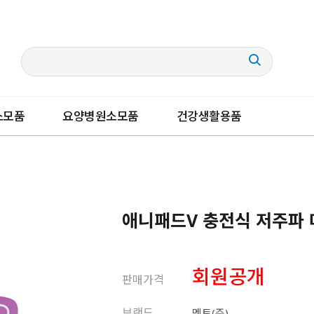
소모품
요양병원소모품
건강생활용품
애니패드V 충전식 저주파
회원공개
판매가격
브랜드
멘토(주)