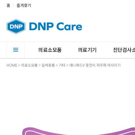
홈
즐겨찾기
의료소모품
의료기기
진단검사
HOME
>
의료소모품
>
실버용품
>
기타
> 애니패드V 충전식 저주파 마사지기